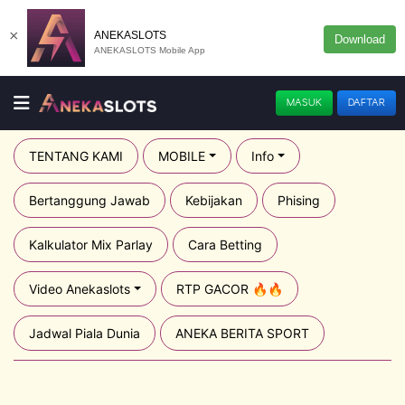
×
ANEKASLOTS
Download
ANEKASLOTS Mobile App
MASUK
DAFTAR
TENTANG KAMI
MOBILE
Info
Bertanggung Jawab
Kebijakan
Phising
Kalkulator Mix Parlay
Cara Betting
Video Anekaslots
RTP GACOR 🔥🔥
Jadwal Piala Dunia
ANEKA BERITA SPORT