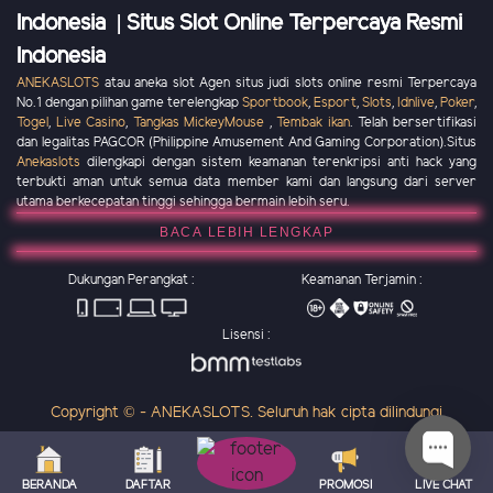
Indonesia | Situs Slot Online Terpercaya Resmi
Indonesia
ANEKASLOTS
atau aneka slot Agen situs judi slots online resmi Terpercaya
No.1 dengan pilihan game terelengkap
Sportbook
,
Esport
,
Slots
,
Idnlive
,
Poker
,
Togel
,
Live Casino
,
Tangkas MickeyMouse
,
Tembak ikan
. Telah bersertifikasi
dan legalitas PAGCOR (Philippine Amusement And Gaming Corporation).Situs
Anekaslots
dilengkapi dengan sistem keamanan terenkripsi anti hack yang
terbukti aman untuk semua data member kami dan langsung dari server
utama berkecepatan tinggi sehingga bermain lebih seru.
BACA LEBIH LENGKAP
Dukungan Perangkat :
Keamanan Terjamin :
Lisensi :
Copyright © - ANEKASLOTS. Seluruh hak cipta dilindungi
BERANDA
DAFTAR
PROMOSI
LIVE CHAT