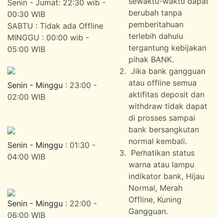
sewaktu-waktu dapat
Senin - Jumat: 22:30 wib -
berubah tanpa
00:30 WIB
pemberitahuan
SABTU : Tidak ada Offline
terlebih dahulu
MINGGU : 00:00 wib -
tergantung kebijakan
05:00 WIB
pihak BANK.
Jika bank gangguan
atau offline semua
Senin - Minggu
: 23:00 -
aktifitas deposit dan
02:00 WIB
withdraw tidak dapat
di prosses sampai
bank bersangkutan
normal kembali.
Senin - Minggu
: 01:30 -
Perhatikan status
04:00 WIB
warna atau lampu
indikator bank, Hijau
Normal, Merah
Offline, Kuning
Senin - Minggu
: 22:00 -
Gangguan.
06:00 WIB