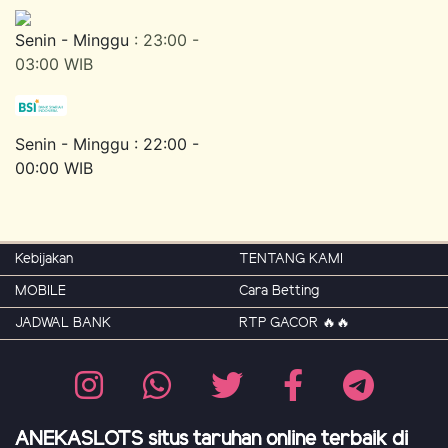
Senin - Minggu
: 23:00 -
03:00 WIB
Senin - Minggu : 22:00 -
00:00 WIB
Kebijakan
TENTANG KAMI
MOBILE
Cara Betting
JADWAL BANK
RTP GACOR 🔥🔥
ANEKASLOTS situs taruhan online terbaik di